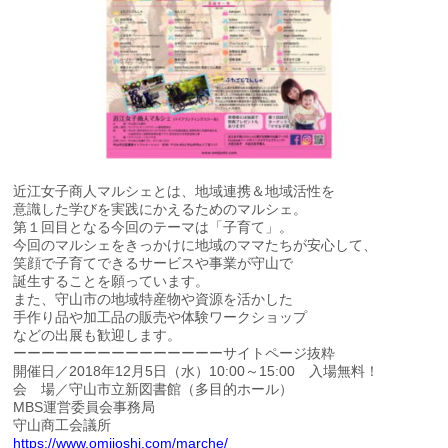
近江女子商人マルシェとは、地域連携＆地域活性を
意識した学びを実践にかえるためのマルシェ。
第１回目となる今回のテーマは「子育て」。
今回のマルシェをきっかけに地域のママたちが安心して、
笑顔で子育てできるサービスや事業が守山で
誕生することを願っています。
また、守山市の地域特産物や資源を活かした
手作り品や加工品の販売や体験ワークショップ
などの出展も歓迎します。
ーーーーーーーーーーーーーーーサイトページ抜粋
開催日／2018年12月5日（水）10:00～15:00 入場無料！
会 場／守山市立新図書館（多目的ホール）
MBS運営委員会事務局
守山商工会議所
https://www.omijoshi.com/marche/