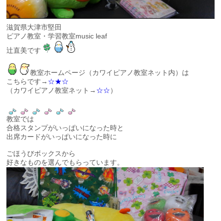
滋賀県大津市堅田
ピアノ教室・学習教室music leaf
辻直美です
教室ホームページ（カワイピアノ教室ネット内）は
こちらです→
☆★☆
（カワイピアノ教室ネット→
☆☆
）
教室では
合格スタンプがいっぱいになった時と
出席カードがいっぱいになった時に
ごほうびボックスから
好きなものを選んでもらっています。