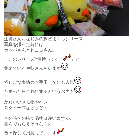
生徒さんおなじみの動物まくらシリーズ。
写真を撮った時には
カッパさんとヒヨコさん。
「このシリーズ○個持ってるー
」と
集めている生徒さんもいます
怪しげな表情のお手玉（？）も人気
たまったらこれにするというお声も
かわいいメモ帳やペン
スクイーズなどなど・・
その時その時で品物は違いますが、
喜んでもらえそうなもの
色々探して用意しています