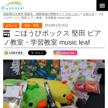
滋賀県の大津市,高島市 湖西地域の情報サイト びわこせい
>
お知らせ
>
ごほ
うびボックス 堅田 ピアノ教室・学習教室 music leaf
,
2019年2月15日
お知らせ
開店・閉店
ごほうびボックス 堅田 ピア
ノ教室・学習教室 music leaf
Follow Me