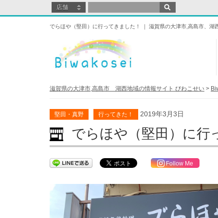
でらほや（堅田）に行ってきました！ ｜ 滋賀県の大津市,高島市、
滋賀県の大津市,高島市 湖西地域の情報サイト びわこせい
>
B
2019年3月3日
堅田・真野
行ってきた！
でらほや（堅田）に行
Follow Me