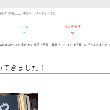
湖西地域に特化した、湖西のポータルサイトです。
ホーム
お店を探す
お問い合せ
iwakoseiからのお知らせの投稿
>
堅田・真野
>
でらほや（堅田）に行ってきました
ってきました！