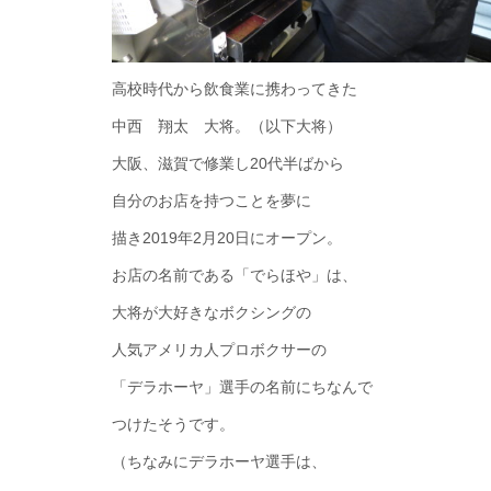
高校時代から飲食業に携わってきた
中西 翔太 大将。（以下大将）
大阪、滋賀で修業し20代半ばから
自分のお店を持つことを夢に
描き2019年2月20日にオープン。
お店の名前である「でらほや」は、
大将が大好きなボクシングの
人気アメリカ人プロボクサーの
「デラホーヤ」選手の名前にちなんで
つけたそうです。
（ちなみにデラホーヤ選手は、