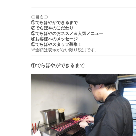
〇目次〇
①でらほやができるまで
②でらほやのこだわり
③でらほやのおススメ＆人気メニュー
④お客様へのメッセージ
⑤でらほやスタッフ募集！
※金額は表示がない限り税別です。
①でらほやができるまで