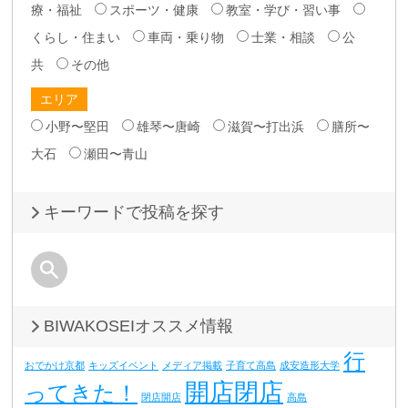
療・福祉
スポーツ・健康
教室・学び・習い事
くらし・住まい
車両・乗り物
士業・相談
公
共
その他
エリア
小野〜堅田
雄琴〜唐崎
滋賀〜打出浜
膳所〜
大石
瀬田〜青山
キーワードで投稿を探す
BIWAKOSEIオススメ情報
行
おでかけ京都
キッズイベント
メディア掲載
子育て高島
成安造形大学
開店閉店
ってきた！
閉店開店
高島